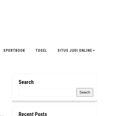
SPORTBOOK
TOGEL
SITUS JUDI ONLINE
Search
Search
Recent Posts