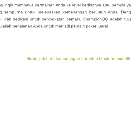
ng ingin membawa permainan Anda ke level berikutnya atau pemula y
ang sempurna untuk melepaskan kemenangan beruntun Anda. Den
l, dan dedikasi untuk peningkatan pemain, ChampionQQ adalah tuj
lailah perjalanan Anda untuk menjadi pemain poker juara!
Strategi di balik kemenangan beruntun Masterdomino9