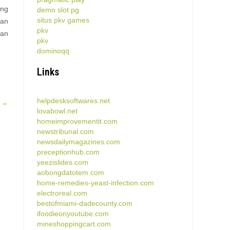
ang
demo slot pg
situs pkv games
gan
pkv
uan
pkv
dominoqq
Links
helpdesksoftwares.net
9
→
lovabowl.net
homeimprovementit.com
newstribunal.com
newsdailymagazines.com
preceptionhub.com
yeezislides.com
aobongdatotem.com
home-remedies-yeast-infection.com
electroreal.com
bestofmiami-dadecounty.com
ifoodieonyoutube.com
mineshoppingcart.com