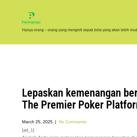
Skip
to
content
Hanya orang – orang yang mengerti sepak bola yang akan lebih muda
Lepaskan kemenangan ber
The Premier Poker Platfo
March 25, 2025
|
No Comments
[ad_1]