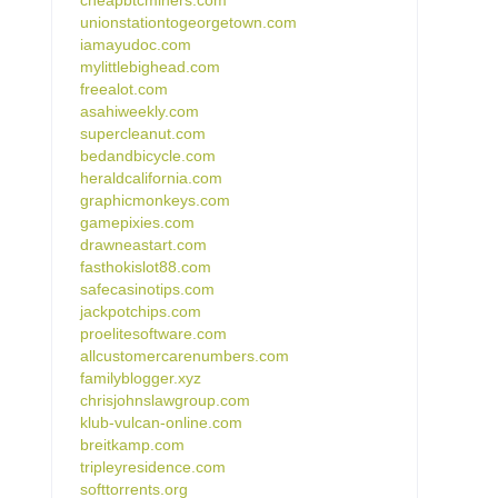
cheapbtcminers.com
unionstationtogeorgetown.com
iamayudoc.com
mylittlebighead.com
freealot.com
asahiweekly.com
supercleanut.com
bedandbicycle.com
heraldcalifornia.com
graphicmonkeys.com
gamepixies.com
drawneastart.com
fasthokislot88.com
safecasinotips.com
jackpotchips.com
proelitesoftware.com
allcustomercarenumbers.com
familyblogger.xyz
chrisjohnslawgroup.com
klub-vulcan-online.com
breitkamp.com
tripleyresidence.com
softtorrents.org