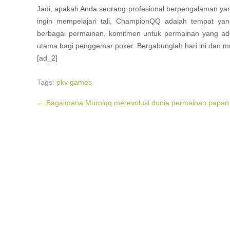
Jadi, apakah Anda seorang profesional berpengalaman ya
ingin mempelajari tali, ChampionQQ adalah tempat y
berbagai permainan, komitmen untuk permainan yang adi
utama bagi penggemar poker. Bergabunglah hari ini dan mu
[ad_2]
Tags:
pkv games
Post
←
Bagaimana Murniqq merevolusi dunia permainan papan
navigation