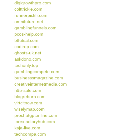
digigrowthpro.com
colttrickle.com
runnerpickfr.com
omnifuture.net
gamblingfunnels.com
pcos-help.com
btfutsal.com
codirop.com
ghosts-uk.net
askdono.com
techonly.top
gamblingcompete.com
businesssmagazine.com
creativeinternetmedia.com
n95-sale.com
blogreborn.com
virtcitnow.com
wiselymap.com
prochatgptonline.com
forexfactoryhub.com
kaja-live.com
techcompa.com