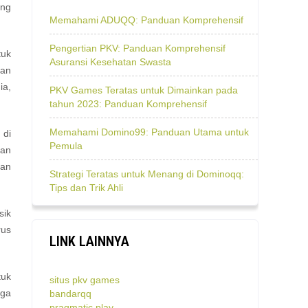
ang
Memahami ADUQQ: Panduan Komprehensif
Pengertian PKV: Panduan Komprehensif
tuk
Asuransi Kesehatan Swasta
kan
ia,
PKV Games Teratas untuk Dimainkan pada
tahun 2023: Panduan Komprehensif
Memahami Domino99: Panduan Utama untuk
 di
Pemula
nan
dan
Strategi Teratas untuk Menang di Dominoqq:
Tips dan Trik Ahli
sik
rus
LINK LAINNYA
tuk
situs pkv games
uga
bandarqq
pragmatic play