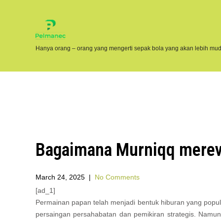
Skip
to
content
Hanya orang – orang yang mengerti sepak bola yang akan lebih muda
Bagaimana Murniqq merev
March 24, 2025
|
No Comments
[ad_1]
Permainan papan telah menjadi bentuk hiburan yang popul
persaingan persahabatan dan pemikiran strategis. Namun