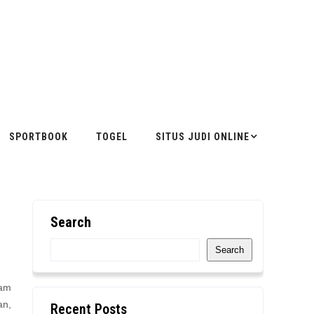
SPORTBOOK
TOGEL
SITUS JUDI ONLINE
Search
Search
lam
an,
Recent Posts