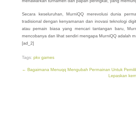
menawarkan turnamen dan papan peringkat, yang memung
Secara keseluruhan, MurniQQ merevolusi dunia perm
tradisional dengan kenyamanan dan inovasi teknologi d
atau pemain biasa yang mencari tantangan baru, Mu
mencobanya dan lihat sendiri mengapa MurniQQ adalah 
[ad_2]
Tags:
pkv games
Post
←
Bagaimana Menuqq Mengubah Permainan Untuk Pemili
Lepaskan kem
navigation