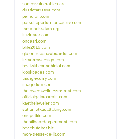
somosvulnerables.org
duatloterrassa.com
pamufon.com
porscheperformancedrive.com
tamethekraken.org
lutzinator.com
ondasrl.com
blife2016.com
glutenfreesnowboarder.com
lizmorrowdesign.com
healwithcannabidiol.com
kioskpages.com
trianglecurry.com
imagedum.com
thetowerswellnessretreat.com
officialgelatostrain.com
kaethejeweler.com
sattamatkasattaking.com
onepetlife.com
thebillboardexperiment.com
beachufabet.biz
mon-tresse-de-lit.com