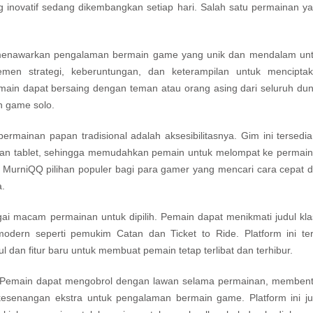
ang inovatif sedang dikembangkan setiap hari. Salah satu permainan y
g menawarkan pengalaman bermain game yang unik dan mendalam un
men strategi, keberuntungan, dan keterampilan untuk mencipta
in dapat bersaing dengan teman atau orang asing dari seluruh dun
n game solo.
mainan papan tradisional adalah aksesibilitasnya. Gim ini tersedia
, dan tablet, sehingga memudahkan pemain untuk melompat ke permai
kan MurniQQ pilihan populer bagi para gamer yang mencari cara cepat 
.
ai macam permainan untuk dipilih. Pemain dapat menikmati judul kla
modern seperti pemukim Catan dan Ticket to Ride. Platform ini te
an fitur baru untuk membuat pemain tetap terlibat dan terhibur.
ya. Pemain dapat mengobrol dengan lawan selama permainan, memben
esenangan ekstra untuk pengalaman bermain game. Platform ini j