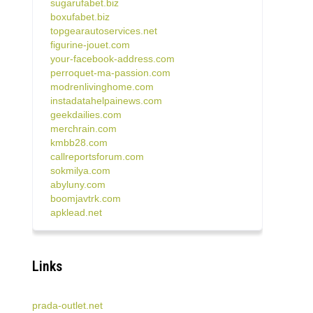
sugarufabet.biz
boxufabet.biz
topgearautoservices.net
figurine-jouet.com
your-facebook-address.com
perroquet-ma-passion.com
modrenlivinghome.com
instadatahelpainews.com
geekdailies.com
merchrain.com
kmbb28.com
callreportsforum.com
sokmilya.com
abyluny.com
boomjavtrk.com
apklead.net
Links
prada-outlet.net