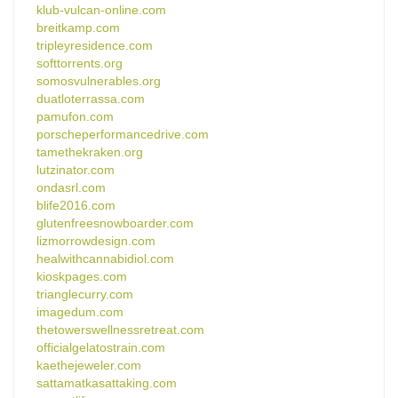
klub-vulcan-online.com
breitkamp.com
tripleyresidence.com
softtorrents.org
somosvulnerables.org
duatloterrassa.com
pamufon.com
porscheperformancedrive.com
tamethekraken.org
lutzinator.com
ondasrl.com
blife2016.com
glutenfreesnowboarder.com
lizmorrowdesign.com
healwithcannabidiol.com
kioskpages.com
trianglecurry.com
imagedum.com
thetowerswellnessretreat.com
officialgelatostrain.com
kaethejeweler.com
sattamatkasattaking.com