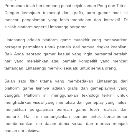
Permainan telah berkembang pesat sejak zaman Pong dan Tetris.
Dengan kemajuan teknologi dan grafis, para gamer saat ini
mencari pengalaman yang lebih mendalam dan interaktif. Di
sinilah platform seperti Lintasanqq berperan.
Lintasanqq adalah platform game mutakhir yang menawarkan
beragam permainan untuk pemain dari semua tingkat keahlian.
Baik Anda seorang gamer kasual yang ingin bersantai setelah
hari yang melelahkan atau pemain kompetitif yang mencari
tantangan, Lintasanqq memiliki sesuatu untuk semua orang.
Salah satu fitur utama yang membedakan Lintasanqq dari
platform game lainnya adalah grafis dan gameplaynya yang
canggih. Platform ini menggunakan teknologi terkini untuk
menghadirkan visual yang memukau dan gameplay yang halus,
menjadikan pengalaman bermain game lebih realistis dan
menarik. Hal ini memungkinkan pemain untuk benar-benar
membenamkan diri dalam dunia virtual dan merasa menjadi
bagian dari aksinya.