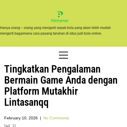
Skip
to
content
Hanya orang – orang yang mengerti sepak bola yang akan lebih mudah
mengerti bagaimana cara pasang taruhan di situs judi bola online.
Tingkatkan Pengalaman
Bermain Game Anda dengan
Platform Mutakhir
Lintasanqq
February 10, 2026
|
No Comments
[ad_1]