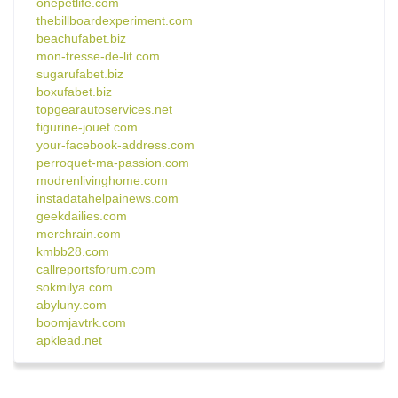
onepetlife.com
thebillboardexperiment.com
beachufabet.biz
mon-tresse-de-lit.com
sugarufabet.biz
boxufabet.biz
topgearautoservices.net
figurine-jouet.com
your-facebook-address.com
perroquet-ma-passion.com
modrenlivinghome.com
instadatahelpainews.com
geekdailies.com
merchrain.com
kmbb28.com
callreportsforum.com
sokmilya.com
abyluny.com
boomjavtrk.com
apklead.net