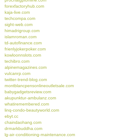
prochatgptonline.com
forexfactoryhub.com
kaja-live.com
techcompa.com
sight-web.com
himadrigroup.com
islamroman.com
td-autofinance.com
frienlyjokerpoker.com
kowloonnslots.com
techibro.com
alpinemagazines.com
vulcanrp.com
twitter-trend-blog.com
montblancpensonlineoutletsale.com
babygadgetsreview.com
akupunktur-ambulanz.com
whatiremembered.com
linq-condo-beautyworld.com
ebyt.cc
chaindaohang.com
drmarkbuddha.com
lg-air-conditioning-maintenance.com