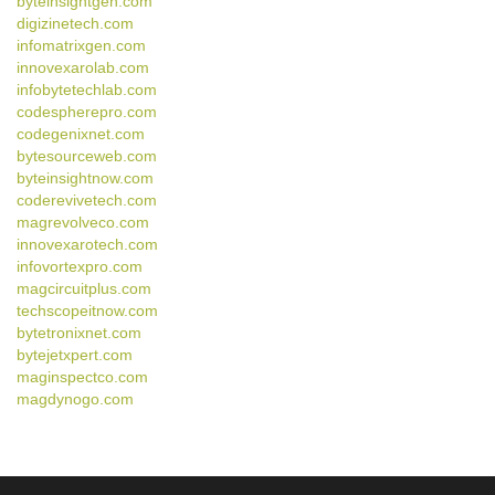
byteinsightgen.com
digizinetech.com
infomatrixgen.com
innovexarolab.com
infobytetechlab.com
codespherepro.com
codegenixnet.com
bytesourceweb.com
byteinsightnow.com
coderevivetech.com
magrevolveco.com
innovexarotech.com
infovortexpro.com
magcircuitplus.com
techscopeitnow.com
bytetronixnet.com
bytejetxpert.com
maginspectco.com
magdynogo.com