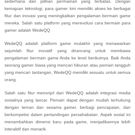
sederhana dan pilihan permainan yang terbatas. Dengan
kemajuan teknologi, para gamer kini memiliki akses ke berbagai
fitur dan inovasi yang meningkatkan pengalaman bermain game
mereka. Salah satu platform yang merevolusi cara bermain para
gamer adalah WedeQQ.
WedeQQ adalah platform game mutakhir yang menawarkan
sejumlah fitur inovatif yang dirancang untuk membawa
pengalaman bermain game Anda ke level berikutnya. Baik Anda
seorang gamer biasa yang mencari hiburan atau pemain tangguh
yang mencari tantangan, WedeQQ memiliki sesuatu untuk semua
orang.
Salah satu fitur menonjol dari WedeQQ adalah integrasi media
sosialnya yang lancar. Pemain dapat dengan mudah terhubung
dengan teman dan sesama gamer, berbagi pencapaian, dan
berkompetisi dalam pertandingan persahabatan. Aspek sosial ini
menambahkan dimensi baru pada game, menjadikannya lebih
interaktif dan menarik.