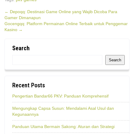
Post
←
Depoqq: Destinasi Game Online yang Wajib Dicoba Para
Gamer Dimanapun
navigation
Gocengqq: Platform Permainan Online Terbaik untuk Penggemar
Kasino
→
Search
Search
Recent Posts
Pengertian Bandar66 PKV: Panduan Komprehensif
Mengungkap Capsa Susun: Mendalami Asal Usul dan
Kegunaannya
Panduan Utama Bermain Sakong: Aturan dan Strategi