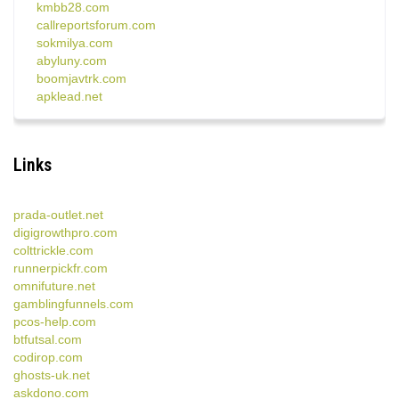
kmbb28.com
callreportsforum.com
sokmilya.com
abyluny.com
boomjavtrk.com
apklead.net
Links
prada-outlet.net
digigrowthpro.com
colttrickle.com
runnerpickfr.com
omnifuture.net
gamblingfunnels.com
pcos-help.com
btfutsal.com
codirop.com
ghosts-uk.net
askdono.com