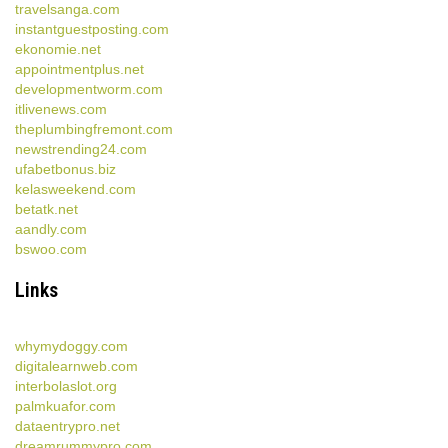
travelsanga.com
instantguestposting.com
ekonomie.net
appointmentplus.net
developmentworm.com
itlivenews.com
theplumbingfremont.com
newstrending24.com
ufabetbonus.biz
kelasweekend.com
betatk.net
aandly.com
bswoo.com
Links
whymydoggy.com
digitalearnweb.com
interbolaslot.org
palmkuafor.com
dataentrypro.net
dreamrummypro.com