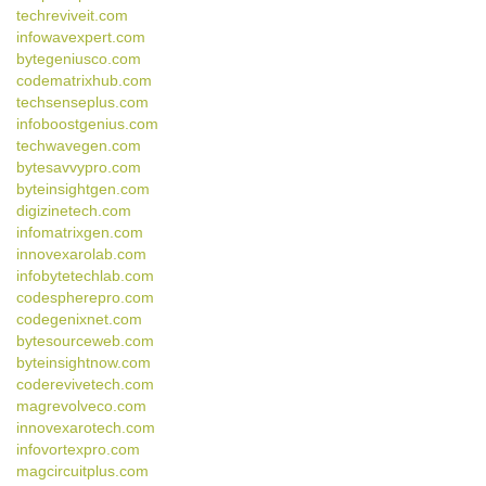
techreviveit.com
infowavexpert.com
bytegeniusco.com
codematrixhub.com
techsenseplus.com
infoboostgenius.com
techwavegen.com
bytesavvypro.com
byteinsightgen.com
digizinetech.com
infomatrixgen.com
innovexarolab.com
infobytetechlab.com
codespherepro.com
codegenixnet.com
bytesourceweb.com
byteinsightnow.com
coderevivetech.com
magrevolveco.com
innovexarotech.com
infovortexpro.com
magcircuitplus.com