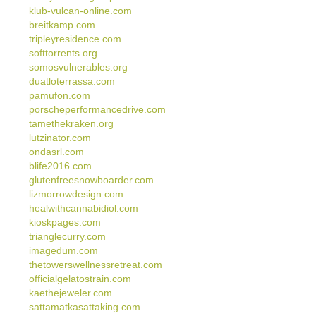
klub-vulcan-online.com
breitkamp.com
tripleyresidence.com
softtorrents.org
somosvulnerables.org
duatloterrassa.com
pamufon.com
porscheperformancedrive.com
tamethekraken.org
lutzinator.com
ondasrl.com
blife2016.com
glutenfreesnowboarder.com
lizmorrowdesign.com
healwithcannabidiol.com
kioskpages.com
trianglecurry.com
imagedum.com
thetowerswellnessretreat.com
officialgelatostrain.com
kaethejeweler.com
sattamatkasattaking.com