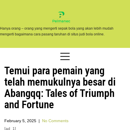
Skip
to
content
Hanya orang – orang yang mengerti sepak bola yang akan lebih mudah
mengerti bagaimana cara pasang taruhan di situs judi bola online.
Temui para pemain yang
telah memukulnya besar di
Abangqq: Tales of Triumph
and Fortune
February 5, 2025
|
No Comments
[ad_1]