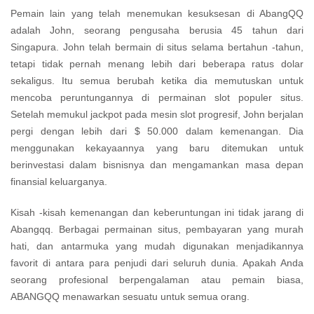
Pemain lain yang telah menemukan kesuksesan di AbangQQ
adalah John, seorang pengusaha berusia 45 tahun dari
Singapura. John telah bermain di situs selama bertahun -tahun,
tetapi tidak pernah menang lebih dari beberapa ratus dolar
sekaligus. Itu semua berubah ketika dia memutuskan untuk
mencoba peruntungannya di permainan slot populer situs.
Setelah memukul jackpot pada mesin slot progresif, John berjalan
pergi dengan lebih dari $ 50.000 dalam kemenangan. Dia
menggunakan kekayaannya yang baru ditemukan untuk
berinvestasi dalam bisnisnya dan mengamankan masa depan
finansial keluarganya.
Kisah -kisah kemenangan dan keberuntungan ini tidak jarang di
Abangqq. Berbagai permainan situs, pembayaran yang murah
hati, dan antarmuka yang mudah digunakan menjadikannya
favorit di antara para penjudi dari seluruh dunia. Apakah Anda
seorang profesional berpengalaman atau pemain biasa,
ABANGQQ menawarkan sesuatu untuk semua orang.