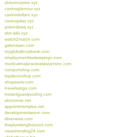
slotumcasino.xyz
casinoglamour.xyz
casinodollars.xyz
casinojoker.xyz
pokerdewa.xyz
slot-wiki.xyz
watch2match.com
galenaseo.com
myglobaltrustbank.com
employmentlawlawyergo.com
medicalmalpracticelawyersinc.com
comportshop.com
topdecorshop.com
shopasotv.com
travelsanga.com
instantguestposting.com
ekonomie.net
appointmentplus.net
developmentworm.com
itlivenews.com
theplumbingfremont.com
newstrending24.com