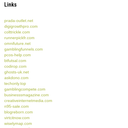
Links
prada-outlet.net
digigrowthpro.com
colttrickle.com
runnerpickfr.com
omnifuture.net
gamblingfunnels.com
pcos-help.com
btfutsal.com
codirop.com
ghosts-uk.net
askdono.com
techonly.top
gamblingcompete.com
businesssmagazine.com
creativeinternetmedia.com
n95-sale.com
blogreborn.com
virtcitnow.com
wiselymap.com