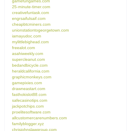
gamefungames.com
25-minute-timer.com
creativefuntask.com
engrsaifulsaif.com
cheapbtcminers.com
unionstationtogeorgetown.com
iamayudoc.com
mylittlebighead.com
freealot.com
asahiweekly.com
supercleanut.com
bedandbicycle.com
heraldcalifornia.com
graphicmonkeys.com
gamepixies.com
drawneastart.com
fasthokislot88.com
safecasinotips.com
jackpotchips.com
proelitesoftware.com
allcustomercarenumbers.com
familyblogger.xyz
chrisjohnslawgroup.com