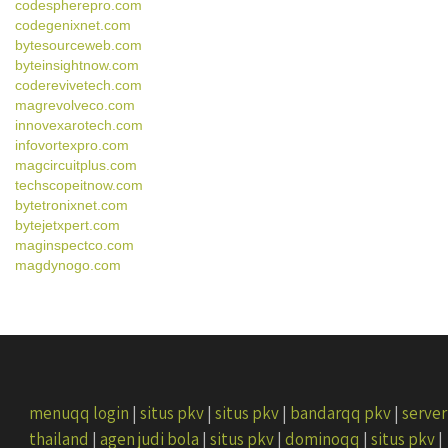
codespherepro.com
codegenixnet.com
bytesourceweb.com
byteinsightnow.com
coderevivetech.com
magrevolveco.com
innovexarotech.com
infovortexpro.com
magcircuitplus.com
techscopeitnow.com
bytetronixnet.com
bytejetxpert.com
maginspectco.com
magdynogo.com
menuqq login
|
situs pkv
|
situs pkv
|
bandarqq pkv
|
server
thailand
|
agen judi bola
|
situs pkv
|
dominoqq
|
situs pkv
|