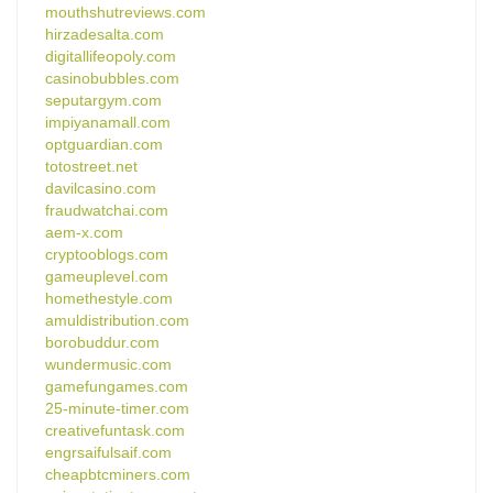
mouthshutreviews.com
hirzadesalta.com
digitallifeopoly.com
casinobubbles.com
seputargym.com
impiyanamall.com
optguardian.com
totostreet.net
davilcasino.com
fraudwatchai.com
aem-x.com
cryptooblogs.com
gameuplevel.com
homethestyle.com
amuldistribution.com
borobuddur.com
wundermusic.com
gamefungames.com
25-minute-timer.com
creativefuntask.com
engrsaifulsaif.com
cheapbtcminers.com