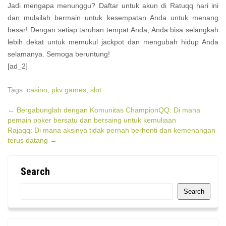
Jadi mengapa menunggu? Daftar untuk akun di Ratuqq hari ini
dan mulailah bermain untuk kesempatan Anda untuk menang
besar! Dengan setiap taruhan tempat Anda, Anda bisa selangkah
lebih dekat untuk memukul jackpot dan mengubah hidup Anda
selamanya. Semoga beruntung!
[ad_2]
Tags:
casino
,
pkv games
,
slot
Post
←
Bergabunglah dengan Komunitas ChampionQQ: Di mana
pemain poker bersatu dan bersaing untuk kemuliaan
navigation
Rajaqq: Di mana aksinya tidak pernah berhenti dan kemenangan
terus datang
→
Search
Search