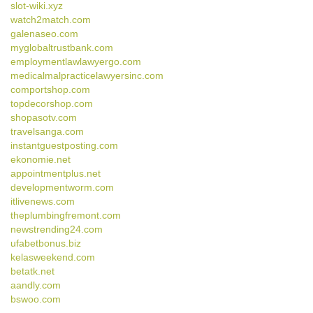
slot-wiki.xyz
watch2match.com
galenaseo.com
myglobaltrustbank.com
employmentlawlawyergo.com
medicalmalpracticelawyersinc.com
comportshop.com
topdecorshop.com
shopasotv.com
travelsanga.com
instantguestposting.com
ekonomie.net
appointmentplus.net
developmentworm.com
itlivenews.com
theplumbingfremont.com
newstrending24.com
ufabetbonus.biz
kelasweekend.com
betatk.net
aandly.com
bswoo.com