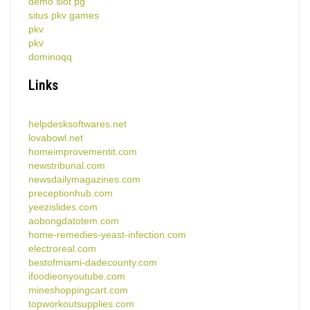
demo slot pg
situs pkv games
pkv
pkv
dominoqq
Links
helpdesksoftwares.net
lovabowl.net
homeimprovementit.com
newstribunal.com
newsdailymagazines.com
preceptionhub.com
yeezislides.com
aobongdatotem.com
home-remedies-yeast-infection.com
electroreal.com
bestofmiami-dadecounty.com
ifoodieonyoutube.com
mineshoppingcart.com
topworkoutsupplies.com