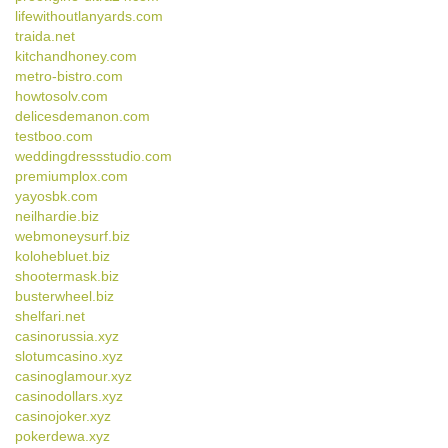
lifewithoutlanyards.com
traida.net
kitchandhoney.com
metro-bistro.com
howtosolv.com
delicesdemanon.com
testboo.com
weddingdressstudio.com
premiumplox.com
yayosbk.com
neilhardie.biz
webmoneysurf.biz
kolohebluet.biz
shootermask.biz
busterwheel.biz
shelfari.net
casinorussia.xyz
slotumcasino.xyz
casinoglamour.xyz
casinodollars.xyz
casinojoker.xyz
pokerdewa.xyz