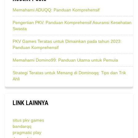
Memahami ADUQQ: Panduan Komprehensif
Pengertian PKV: Panduan Komprehensif Asuransi Kesehatan
Swasta
PKV Games Teratas untuk Dimainkan pada tahun 2023:
Panduan Komprehensif
Memahami Domino99: Panduan Utama untuk Pemula
Strategi Teratas untuk Menang di Dominoqq: Tips dan Trik
Ahli
LINK LAINNYA
situs pkv games
bandarqq
pragmatic play