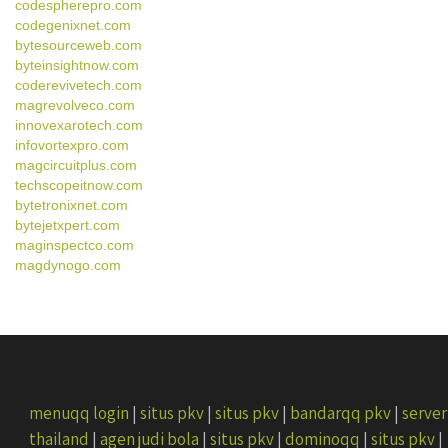
codespherepro.com
codegenixnet.com
bytesourceweb.com
byteinsightnow.com
coderevivetech.com
magrevolveco.com
innovexarotech.com
infovortexpro.com
magcircuitplus.com
techscopeitnow.com
bytetronixnet.com
bytejetxpert.com
maginspectco.com
magdynogo.com
menuqq login
|
situs pkv
|
situs pkv
|
bandarqq pkv
|
server
thailand
|
agen judi bola
|
situs pkv
|
dominoqq
|
situs pkv
|