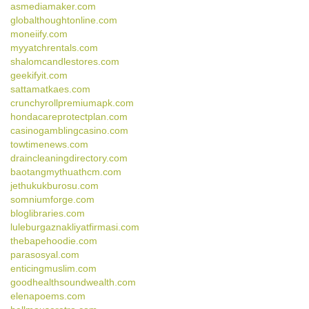
asmediamaker.com
globalthoughtonline.com
moneiify.com
myyatchrentals.com
shalomcandlestores.com
geekifyit.com
sattamatkaes.com
crunchyrollpremiumapk.com
hondacareprotectplan.com
casinogamblingcasino.com
towtimenews.com
draincleaningdirectory.com
baotangmythuathcm.com
jethukukburosu.com
somniumforge.com
bloglibraries.com
luleburgaznakliyatfirmasi.com
thebapehoodie.com
parasosyal.com
enticingmuslim.com
goodhealthsoundwealth.com
elenapoems.com