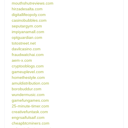
mouthshutreviews.com
hirzadesalta.com
digitallifeopoly.com
casinobubbles.com
seputargym.com
impiyanamall.com
optguardian.com
totostreet.net
davilcasino.com
fraudwatchai.com
aem-x.com
cryptooblogs.com
gameuplevel.com
homethestyle.com
amuldistribution.com
borobuddur.com
wundermusic.com
gamefungames.com
25-minute-timer.com
creativefuntask.com
engrsaifulsaif.com
cheapbtcminers.com