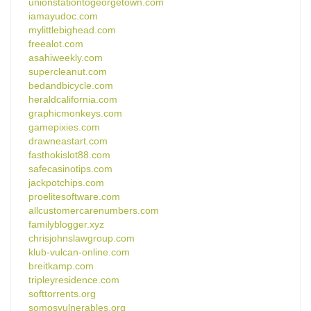
unionstationtogeorgetown.com
iamayudoc.com
mylittlebighead.com
freealot.com
asahiweekly.com
supercleanut.com
bedandbicycle.com
heraldcalifornia.com
graphicmonkeys.com
gamepixies.com
drawneastart.com
fasthokislot88.com
safecasinotips.com
jackpotchips.com
proelitesoftware.com
allcustomercarenumbers.com
familyblogger.xyz
chrisjohnslawgroup.com
klub-vulcan-online.com
breitkamp.com
tripleyresidence.com
softtorrents.org
somosvulnerables.org