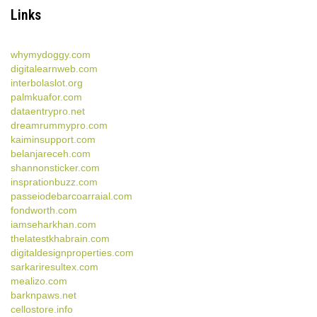
Links
whymydoggy.com
digitalearnweb.com
interbolaslot.org
palmkuafor.com
dataentrypro.net
dreamrummypro.com
kaiminsupport.com
belanjareceh.com
shannonsticker.com
insprationbuzz.com
passeiodebarcoarraial.com
fondworth.com
iamseharkhan.com
thelatestkhabrain.com
digitaldesignproperties.com
sarkariresultex.com
mealizo.com
barknpaws.net
cellostore.info