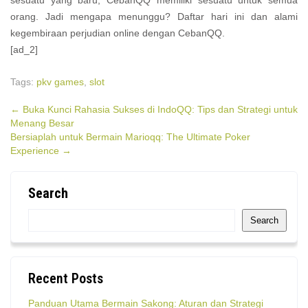
sesuatu yang baru, CebanQQ memiliki sesuatu untuk semua
orang. Jadi mengapa menunggu? Daftar hari ini dan alami
kegembiraan perjudian online dengan CebanQQ.
[ad_2]
Tags:
pkv games
,
slot
Post
←
Buka Kunci Rahasia Sukses di IndoQQ: Tips dan Strategi untuk
Menang Besar
navigation
Bersiaplah untuk Bermain Marioqq: The Ultimate Poker
Experience
→
Search
Search
Recent Posts
Panduan Utama Bermain Sakong: Aturan dan Strategi