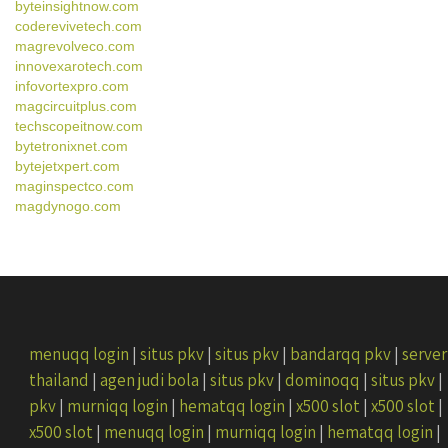
byteinsightnow.com
coderevivetech.com
magrevolveco.com
innovexarotech.com
infovortexpro.com
magcircuitplus.com
techscopeitnow.com
bytetronixnet.com
bytejetxpert.com
maginspectco.com
magdynogo.com
menuqq login
|
situs pkv
|
situs pkv
|
bandarqq pkv
|
server
thailand
|
agen judi bola
|
situs pkv
|
dominoqq
|
situs pkv
|
pkv
|
murniqq login
|
hematqq login
|
x500 slot
|
x500 slot
|
x500 slot
|
menuqq login
|
murniqq login
|
hematqq login
|