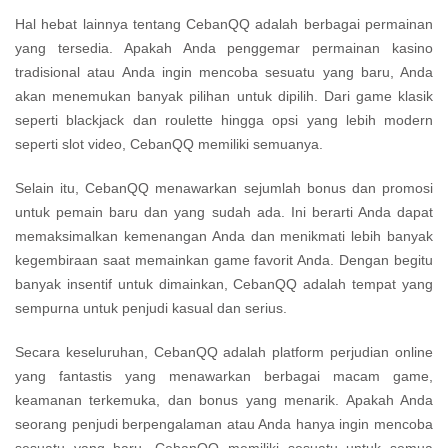
Hal hebat lainnya tentang CebanQQ adalah berbagai permainan
yang tersedia. Apakah Anda penggemar permainan kasino
tradisional atau Anda ingin mencoba sesuatu yang baru, Anda
akan menemukan banyak pilihan untuk dipilih. Dari game klasik
seperti blackjack dan roulette hingga opsi yang lebih modern
seperti slot video, CebanQQ memiliki semuanya.
Selain itu, CebanQQ menawarkan sejumlah bonus dan promosi
untuk pemain baru dan yang sudah ada. Ini berarti Anda dapat
memaksimalkan kemenangan Anda dan menikmati lebih banyak
kegembiraan saat memainkan game favorit Anda. Dengan begitu
banyak insentif untuk dimainkan, CebanQQ adalah tempat yang
sempurna untuk penjudi kasual dan serius.
Secara keseluruhan, CebanQQ adalah platform perjudian online
yang fantastis yang menawarkan berbagai macam game,
keamanan terkemuka, dan bonus yang menarik. Apakah Anda
seorang penjudi berpengalaman atau Anda hanya ingin mencoba