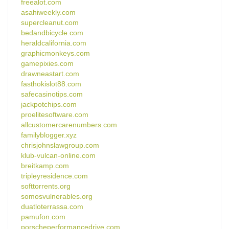
freealot.com
asahiweekly.com
supercleanut.com
bedandbicycle.com
heraldcalifornia.com
graphicmonkeys.com
gamepixies.com
drawneastart.com
fasthokislot88.com
safecasinotips.com
jackpotchips.com
proelitesoftware.com
allcustomercarenumbers.com
familyblogger.xyz
chrisjohnslawgroup.com
klub-vulcan-online.com
breitkamp.com
tripleyresidence.com
softtorrents.org
somosvulnerables.org
duatloterrassa.com
pamufon.com
porscheperformancedrive.com