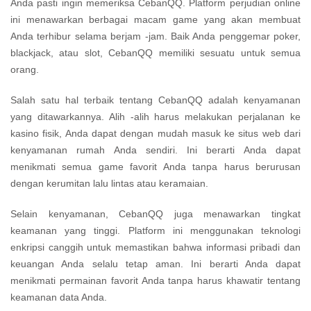
Anda pasti ingin memeriksa CebanQQ. Platform perjudian online
ini menawarkan berbagai macam game yang akan membuat
Anda terhibur selama berjam -jam. Baik Anda penggemar poker,
blackjack, atau slot, CebanQQ memiliki sesuatu untuk semua
orang.
Salah satu hal terbaik tentang CebanQQ adalah kenyamanan
yang ditawarkannya. Alih -alih harus melakukan perjalanan ke
kasino fisik, Anda dapat dengan mudah masuk ke situs web dari
kenyamanan rumah Anda sendiri. Ini berarti Anda dapat
menikmati semua game favorit Anda tanpa harus berurusan
dengan kerumitan lalu lintas atau keramaian.
Selain kenyamanan, CebanQQ juga menawarkan tingkat
keamanan yang tinggi. Platform ini menggunakan teknologi
enkripsi canggih untuk memastikan bahwa informasi pribadi dan
keuangan Anda selalu tetap aman. Ini berarti Anda dapat
menikmati permainan favorit Anda tanpa harus khawatir tentang
keamanan data Anda.