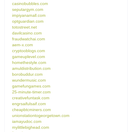
casinobubbles.com
seputargym.com
impiyanamall.com
optguardian.com
totostreet.net
davilcasino.com
fraudwatchai.com
aem-x.com
cryptooblogs.com
gameuplevel.com
homethestyle.com
amuldistribution.com
borobuddur.com
wundermusic.com
gamefungames.com
25-minute-timer.com
creativefuntask.com
engrsaifulsaif.com
cheapbtcminers.com
unionstationtogeorgetown.com
iamayudoc.com
mylittlebighead.com