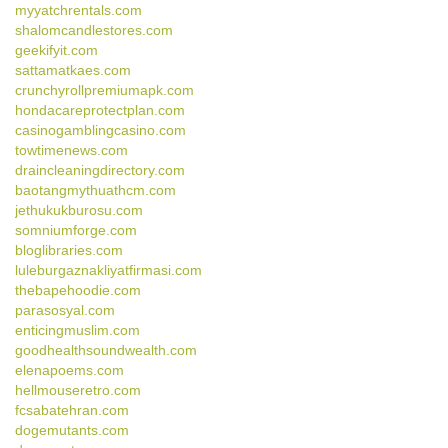
myyatchrentals.com
shalomcandlestores.com
geekifyit.com
sattamatkaes.com
crunchyrollpremiumapk.com
hondacareprotectplan.com
casinogamblingcasino.com
towtimenews.com
draincleaningdirectory.com
baotangmythuathcm.com
jethukukburosu.com
somniumforge.com
bloglibraries.com
luleburgaznakliyatfirmasi.com
thebapehoodie.com
parasosyal.com
enticingmuslim.com
goodhealthsoundwealth.com
elenapoems.com
hellmouseretro.com
fcsabatehran.com
dogemutants.com