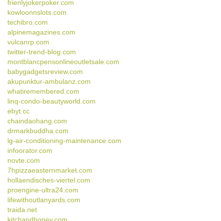
frienlyjokerpoker.com
kowloonnslots.com
techibro.com
alpinemagazines.com
vulcanrp.com
twitter-trend-blog.com
montblancpensonlineoutletsale.com
babygadgetsreview.com
akupunktur-ambulanz.com
whatiremembered.com
linq-condo-beautyworld.com
ebyt.cc
chaindaohang.com
drmarkbuddha.com
lg-air-conditioning-maintenance.com
infoorator.com
novte.com
7hpizzaeasternmarket.com
hollaendisches-viertel.com
proengine-ultra24.com
lifewithoutlanyards.com
traida.net
kitchandhoney.com