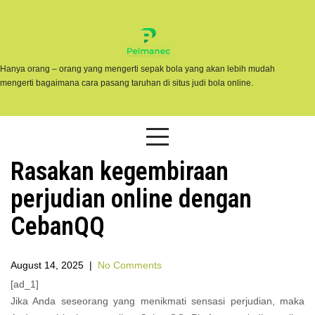
Skip
to
content
Hanya orang – orang yang mengerti sepak bola yang akan lebih mudah
mengerti bagaimana cara pasang taruhan di situs judi bola online.
Rasakan kegembiraan
perjudian online dengan
CebanQQ
August 14, 2025
|
No Comments
[ad_1]
Jika Anda seseorang yang menikmati sensasi perjudian, maka