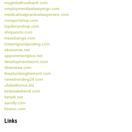
myglobaltrustbank.com
employmentlawlawyergo.com
medicalmalpracticelawyersinc.com
comportshop.com
topdecorshop.com
shopasotv.com
travelsanga.com
instantguestposting.com
ekonomie.net
appointmentplus.net
developmentworm.com
itlivenews.com
theplumbingfremont.com
newstrending24.com
ufabetbonus.biz
kelasweekend.com
betatk.net
aandly.com
bswoo.com
Links