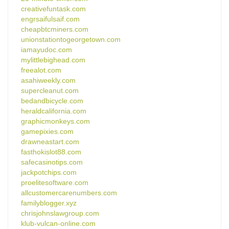
creativefuntask.com
engrsaifulsaif.com
cheapbtcminers.com
unionstationtogeorgetown.com
iamayudoc.com
mylittlebighead.com
freealot.com
asahiweekly.com
supercleanut.com
bedandbicycle.com
heraldcalifornia.com
graphicmonkeys.com
gamepixies.com
drawneastart.com
fasthokislot88.com
safecasinotips.com
jackpotchips.com
proelitesoftware.com
allcustomercarenumbers.com
familyblogger.xyz
chrisjohnslawgroup.com
klub-vulcan-online.com