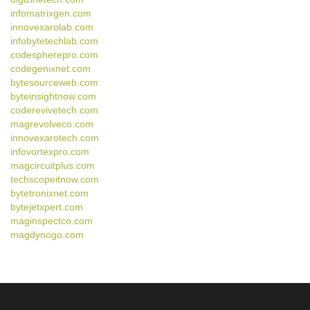
infomatrixgen.com
innovexarolab.com
infobytetechlab.com
codespherepro.com
codegenixnet.com
bytesourceweb.com
byteinsightnow.com
coderevivetech.com
magrevolveco.com
innovexarotech.com
infovortexpro.com
magcircuitplus.com
techscopeitnow.com
bytetronixnet.com
bytejetxpert.com
maginspectco.com
magdynogo.com