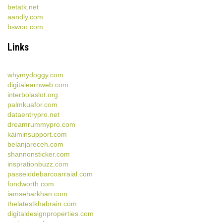
betatk.net
aandly.com
bswoo.com
Links
whymydoggy.com
digitalearnweb.com
interbolaslot.org
palmkuafor.com
dataentrypro.net
dreamrummypro.com
kaiminsupport.com
belanjareceh.com
shannonsticker.com
insprationbuzz.com
passeiodebarcoarraial.com
fondworth.com
iamseharkhan.com
thelatestkhabrain.com
digitaldesignproperties.com