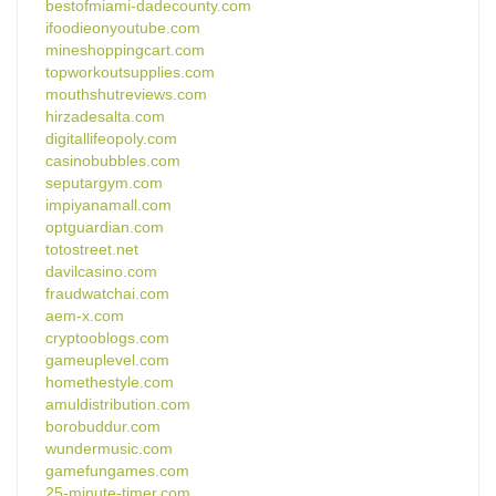
bestofmiami-dadecounty.com
ifoodieonyoutube.com
mineshoppingcart.com
topworkoutsupplies.com
mouthshutreviews.com
hirzadesalta.com
digitallifeopoly.com
casinobubbles.com
seputargym.com
impiyanamall.com
optguardian.com
totostreet.net
davilcasino.com
fraudwatchai.com
aem-x.com
cryptooblogs.com
gameuplevel.com
homethestyle.com
amuldistribution.com
borobuddur.com
wundermusic.com
gamefungames.com
25-minute-timer.com