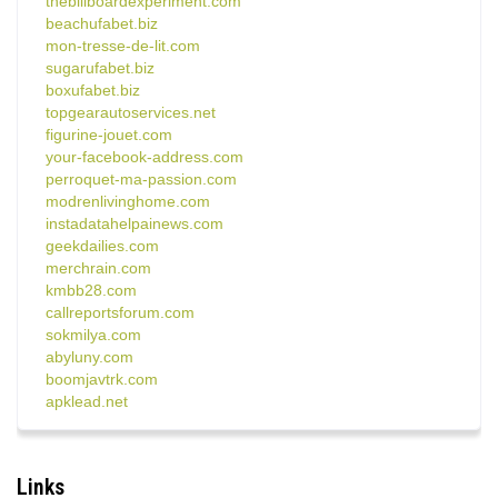
thebillboardexperiment.com
beachufabet.biz
mon-tresse-de-lit.com
sugarufabet.biz
boxufabet.biz
topgearautoservices.net
figurine-jouet.com
your-facebook-address.com
perroquet-ma-passion.com
modrenlivinghome.com
instadatahelpainews.com
geekdailies.com
merchrain.com
kmbb28.com
callreportsforum.com
sokmilya.com
abyluny.com
boomjavtrk.com
apklead.net
Links