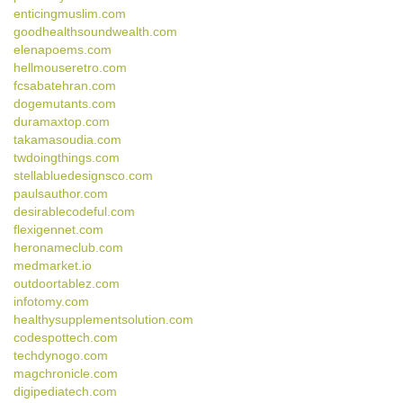
enticingmuslim.com
goodhealthsoundwealth.com
elenapoems.com
hellmouseretro.com
fcsabatehran.com
dogemutants.com
duramaxtop.com
takamasoudia.com
twdoingthings.com
stellabluedesignsco.com
paulsauthor.com
desirablecodeful.com
flexigennet.com
heronameclub.com
medmarket.io
outdoortablez.com
infotomy.com
healthysupplementsolution.com
codespottech.com
techdynogo.com
magchronicle.com
digipediatech.com