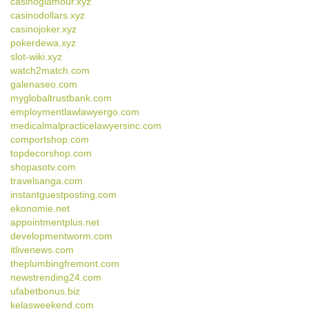
casinoglamour.xyz
casinodollars.xyz
casinojoker.xyz
pokerdewa.xyz
slot-wiki.xyz
watch2match.com
galenaseo.com
myglobaltrustbank.com
employmentlawlawyergo.com
medicalmalpracticelawyersinc.com
comportshop.com
topdecorshop.com
shopasotv.com
travelsanga.com
instantguestposting.com
ekonomie.net
appointmentplus.net
developmentworm.com
itlivenews.com
theplumbingfremont.com
newstrending24.com
ufabetbonus.biz
kelasweekend.com