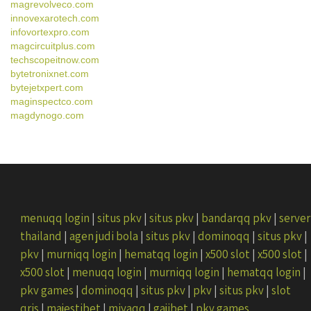
magrevolveco.com
innovexarotech.com
infovortexpro.com
magcircuitplus.com
techscopeitnow.com
bytetronixnet.com
bytejetxpert.com
maginspectco.com
magdynogo.com
menuqq login
|
situs pkv
|
situs pkv
|
bandarqq pkv
|
server
thailand
|
agen judi bola
|
situs pkv
|
dominoqq
|
situs pkv
|
pkv
|
murniqq login
|
hematqq login
|
x500 slot
|
x500 slot
|
x500 slot
|
menuqq login
|
murniqq login
|
hematqq login
|
pkv games
|
dominoqq
|
situs pkv
|
pkv
|
situs pkv
|
slot
qris
|
majestibet
|
miyaqq
|
gajibet
|
pkv games