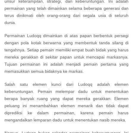
unsur keterampilan, strategi, dan keberuntungan. Ini adalah
permainan yang telah dimainkan selama beberapa generasi dan
terus dinikmati oleh orang-orang dari segala usia di seluruh
dunia.
Permainan Ludoqq dimainkan di atas papan berbentuk persegi
dengan pola kotak berwarna yang membentuk tanda silang di
tengahnya. Setiap pemain memiliki empat buah bidak yang harus
mereka gerakkan di sekitar papan untuk mencapai markasnya.
Tujuan permainan ini adalah menjadi pemain pertama yang
memasukkan semua bidaknya ke markas.
Salah satu elemen kunci dari Ludoqq adalah elemen
keberuntungan. Pemain melempar dadu untuk menentukan
berapa banyak ruang yang dapat mereka gerakkan. Elemen
peluang ini menambahkan elemen menarik dan tidak dapat
diprediksi ke dalam permainan, karena pemain harus
mengandalkan lemparan dadu untuk menentukan nasib mereka.