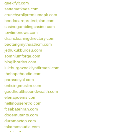
geekifyit.com
sattamatkaes.com
crunchyrollpremiumapk.com
hondacareprotectplan.com
casinogamblingcasino.com
towtimenews.com
draincleaningdirectory.com
baotangmythuathcm.com
jethukukburosu.com
somniumforge.com
bloglibraries.com
luleburgaznakliyatfirmasi.com
thebapehoodie.com
parasosyal.com
enticingmuslim.com
goodhealthsoundwealth.com
elenapoems.com
hellmouseretro.com
fcsabatehran.com
dogemutants.com
duramaxtop.com
takamasoudia.com