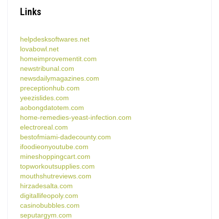
Links
helpdesksoftwares.net
lovabowl.net
homeimprovementit.com
newstribunal.com
newsdailymagazines.com
preceptionhub.com
yeezislides.com
aobongdatotem.com
home-remedies-yeast-infection.com
electroreal.com
bestofmiami-dadecounty.com
ifoodieonyoutube.com
mineshoppingcart.com
topworkoutsupplies.com
mouthshutreviews.com
hirzadesalta.com
digitallifeopoly.com
casinobubbles.com
seputargym.com