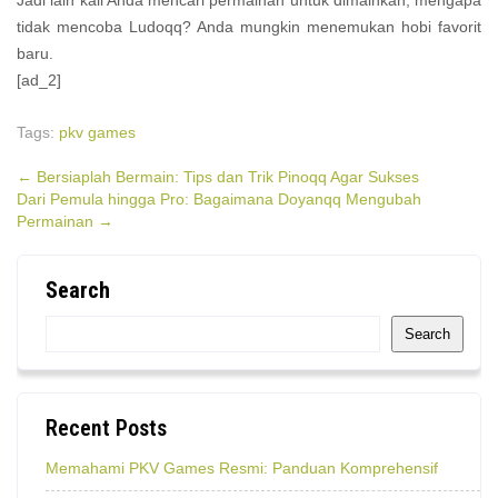
Jadi lain kali Anda mencari permainan untuk dimainkan, mengapa
tidak mencoba Ludoqq? Anda mungkin menemukan hobi favorit
baru.
[ad_2]
Tags:
pkv games
Post
←
Bersiaplah Bermain: Tips dan Trik Pinoqq Agar Sukses
Dari Pemula hingga Pro: Bagaimana Doyanqq Mengubah
navigation
Permainan
→
Search
Search
Recent Posts
Memahami PKV Games Resmi: Panduan Komprehensif