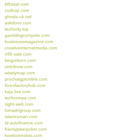
btfutsal.com
codirop.com
ghosts-uk.net
askdono.com
techonly.top
gamblingcompete.com
businesssmagazine.com
creativeinternetmedia.com
n95-sale.com
blogreborn.com
virtcitnow.com
wiselymap.com
prochatgptonline.com
forexfactoryhub.com
kaja-live.com
techcompa.com
sight-web.com
himadrigroup.com
islamroman.com
td-autofinance.com
frienlyjokerpoker.com
kowloonnslots.com