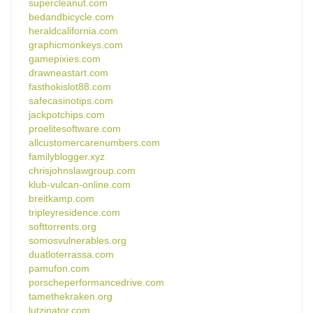
supercleanut.com
bedandbicycle.com
heraldcalifornia.com
graphicmonkeys.com
gamepixies.com
drawneastart.com
fasthokislot88.com
safecasinotips.com
jackpotchips.com
proelitesoftware.com
allcustomercarenumbers.com
familyblogger.xyz
chrisjohnslawgroup.com
klub-vulcan-online.com
breitkamp.com
tripleyresidence.com
softtorrents.org
somosvulnerables.org
duatloterrassa.com
pamufon.com
porscheperformancedrive.com
tamethekraken.org
lutzinator.com