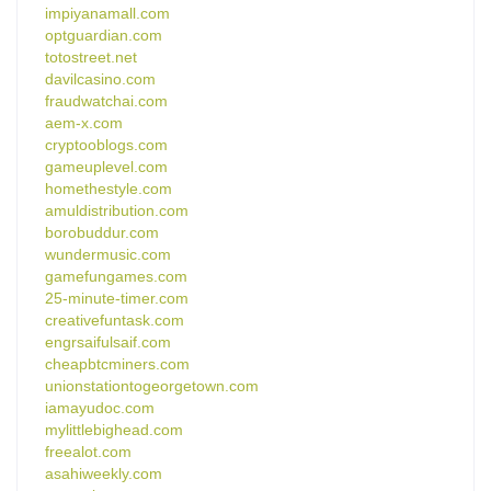
impiyanamall.com
optguardian.com
totostreet.net
davilcasino.com
fraudwatchai.com
aem-x.com
cryptooblogs.com
gameuplevel.com
homethestyle.com
amuldistribution.com
borobuddur.com
wundermusic.com
gamefungames.com
25-minute-timer.com
creativefuntask.com
engrsaifulsaif.com
cheapbtcminers.com
unionstationtogeorgetown.com
iamayudoc.com
mylittlebighead.com
freealot.com
asahiweekly.com