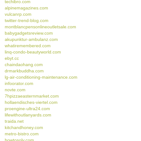
techibro.com
alpinemagazines.com
vulcanrp.com
twitter-trend-blog.com
montblancpensonlineoutletsale.com
babygadgetsreview.com
akupunktur-ambulanz.com
whatiremembered.com
linq-condo-beautyworld.com
ebyt.cc
chaindaohang.com
drmarkbuddha.com
lg-air-conditioning-maintenance.com
infoorator.com
novte.com
7hpizzaeasternmarket.com
hollaendisches-viertel.com
proengine-ultra24.com
lifewithoutlanyards.com
traida.net
kitchandhoney.com
metro-bistro.com
howtosolv.com