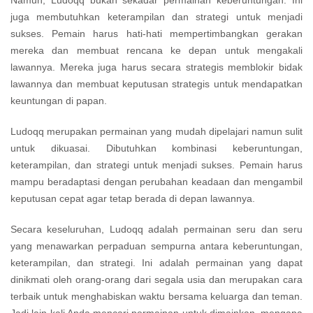
Namun, Ludoqq bukan sekadar permainan keberuntungan. Ini
juga membutuhkan keterampilan dan strategi untuk menjadi
sukses. Pemain harus hati-hati mempertimbangkan gerakan
mereka dan membuat rencana ke depan untuk mengakali
lawannya. Mereka juga harus secara strategis memblokir bidak
lawannya dan membuat keputusan strategis untuk mendapatkan
keuntungan di papan.
Ludoqq merupakan permainan yang mudah dipelajari namun sulit
untuk dikuasai. Dibutuhkan kombinasi keberuntungan,
keterampilan, dan strategi untuk menjadi sukses. Pemain harus
mampu beradaptasi dengan perubahan keadaan dan mengambil
keputusan cepat agar tetap berada di depan lawannya.
Secara keseluruhan, Ludoqq adalah permainan seru dan seru
yang menawarkan perpaduan sempurna antara keberuntungan,
keterampilan, dan strategi. Ini adalah permainan yang dapat
dinikmati oleh orang-orang dari segala usia dan merupakan cara
terbaik untuk menghabiskan waktu bersama keluarga dan teman.