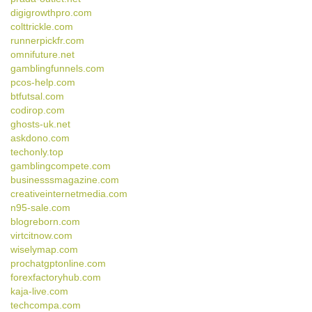
digigrowthpro.com
colttrickle.com
runnerpickfr.com
omnifuture.net
gamblingfunnels.com
pcos-help.com
btfutsal.com
codirop.com
ghosts-uk.net
askdono.com
techonly.top
gamblingcompete.com
businesssmagazine.com
creativeinternetmedia.com
n95-sale.com
blogreborn.com
virtcitnow.com
wiselymap.com
prochatgptonline.com
forexfactoryhub.com
kaja-live.com
techcompa.com