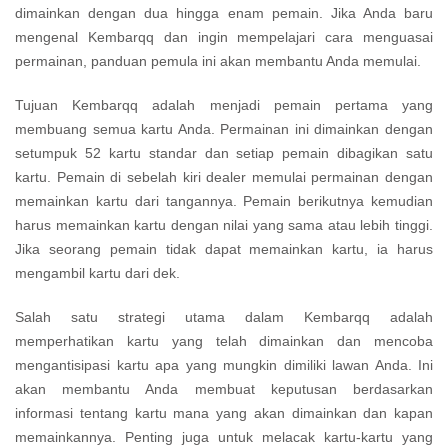
dimainkan dengan dua hingga enam pemain. Jika Anda baru
mengenal Kembarqq dan ingin mempelajari cara menguasai
permainan, panduan pemula ini akan membantu Anda memulai.
Tujuan Kembarqq adalah menjadi pemain pertama yang
membuang semua kartu Anda. Permainan ini dimainkan dengan
setumpuk 52 kartu standar dan setiap pemain dibagikan satu
kartu. Pemain di sebelah kiri dealer memulai permainan dengan
memainkan kartu dari tangannya. Pemain berikutnya kemudian
harus memainkan kartu dengan nilai yang sama atau lebih tinggi.
Jika seorang pemain tidak dapat memainkan kartu, ia harus
mengambil kartu dari dek.
Salah satu strategi utama dalam Kembarqq adalah
memperhatikan kartu yang telah dimainkan dan mencoba
mengantisipasi kartu apa yang mungkin dimiliki lawan Anda. Ini
akan membantu Anda membuat keputusan berdasarkan
informasi tentang kartu mana yang akan dimainkan dan kapan
memainkannya. Penting juga untuk melacak kartu-kartu yang