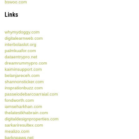
bswoo.com
Links
whymydoggy.com
digitalearnweb.com
interbolaslot.org
palmkuafor.com
dataentrypro.net
dreamrummypro.com
kaiminsupport.com
belanjareceh.com
shannonsticker.com
insprationbuzz.com
passeiodebarcoarraial.com
fondworth.com
iamseharkhan.com
thelatestkhabrain.com
digitaldesignproperties.com
sarkariresultex.com
mealizo.com
barknpaws.net