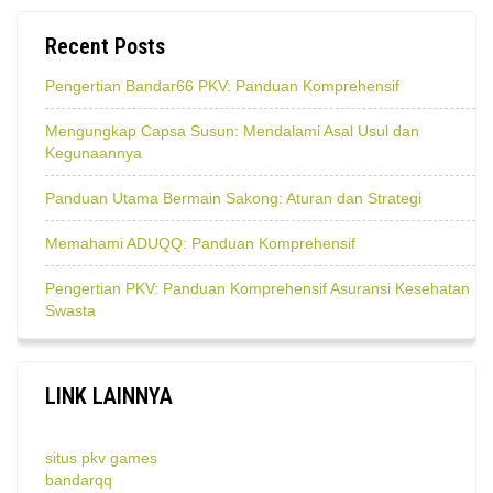
Recent Posts
Pengertian Bandar66 PKV: Panduan Komprehensif
Mengungkap Capsa Susun: Mendalami Asal Usul dan
Kegunaannya
Panduan Utama Bermain Sakong: Aturan dan Strategi
Memahami ADUQQ: Panduan Komprehensif
Pengertian PKV: Panduan Komprehensif Asuransi Kesehatan
Swasta
LINK LAINNYA
situs pkv games
bandarqq