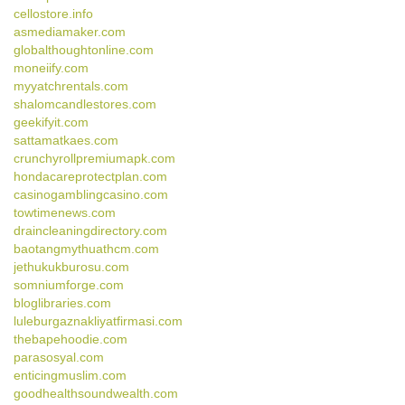
cellostore.info
asmediamaker.com
globalthoughtonline.com
moneiify.com
myyatchrentals.com
shalomcandlestores.com
geekifyit.com
sattamatkaes.com
crunchyrollpremiumapk.com
hondacareprotectplan.com
casinogamblingcasino.com
towtimenews.com
draincleaningdirectory.com
baotangmythuathcm.com
jethukukburosu.com
somniumforge.com
bloglibraries.com
luleburgaznakliyatfirmasi.com
thebapehoodie.com
parasosyal.com
enticingmuslim.com
goodhealthsoundwealth.com