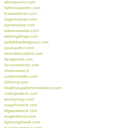
elenapoems.com
hellmouseretro.com
fcsabatehran.com
dogemutants.com
duramaxtop.com
takamasoudia.com
twdoingthings.com
stellabluedesignsco.com
paulsauthor.com
desirablecodeful.com
flexigennet.com
heronameclub.com
medmarket.io
outdoortablez.com
infotomy.com
healthysupplementsolution.com
codespottech.com
techdynogo.com
magchronicle.com
digipediatech.com
maglinkitnow.com
byteinsightweb.com
magdynogenius.com