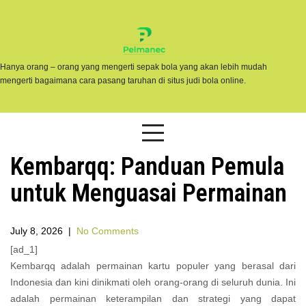
Skip
to
content
Hanya orang – orang yang mengerti sepak bola yang akan lebih mudah
mengerti bagaimana cara pasang taruhan di situs judi bola online.
Kembarqq: Panduan Pemula
untuk Menguasai Permainan
July 8, 2026
|
No Comments
[ad_1]
Kembarqq adalah permainan kartu populer yang berasal dari
Indonesia dan kini dinikmati oleh orang-orang di seluruh dunia. Ini
adalah permainan keterampilan dan strategi yang dapat