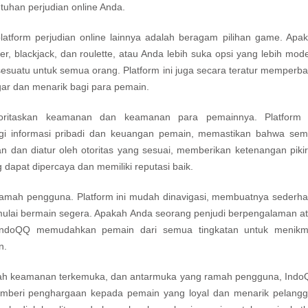
uhan perjudian online Anda.
atform perjudian online lainnya adalah beragam pilihan game. Apa
r, blackjack, dan roulette, atau Anda lebih suka opsi yang lebih mod
 sesuatu untuk semua orang. Platform ini juga secara teratur memperba
ar dan menarik bagi para pemain.
oritaskan keamanan dan keamanan para pemainnya. Platform 
ngi informasi pribadi dan keuangan pemain, memastikan bahwa se
kan dan diatur oleh otoritas yang sesuai, memberikan ketenangan piki
apat dipercaya dan memiliki reputasi baik.
ramah pengguna. Platform ini mudah dinavigasi, membuatnya sederh
ulai bermain segera. Apakah Anda seorang penjudi berpengalaman a
f IndoQQ memudahkan pemain dari semua tingkatan untuk menikm
n.
kah keamanan terkemuka, dan antarmuka yang ramah pengguna, Ind
mberi penghargaan kepada pemain yang loyal dan menarik pelang