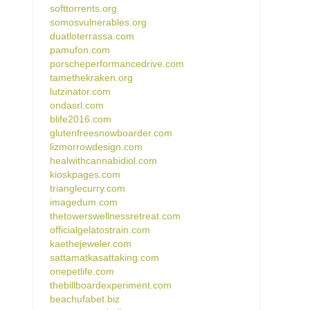
softtorrents.org
somosvulnerables.org
duatloterrassa.com
pamufon.com
porscheperformancedrive.com
tamethekraken.org
lutzinator.com
ondasrl.com
blife2016.com
glutenfreesnowboarder.com
lizmorrowdesign.com
healwithcannabidiol.com
kioskpages.com
trianglecurry.com
imagedum.com
thetowerswellnessretreat.com
officialgelatostrain.com
kaethejeweler.com
sattamatkasattaking.com
onepetlife.com
thebillboardexperiment.com
beachufabet.biz