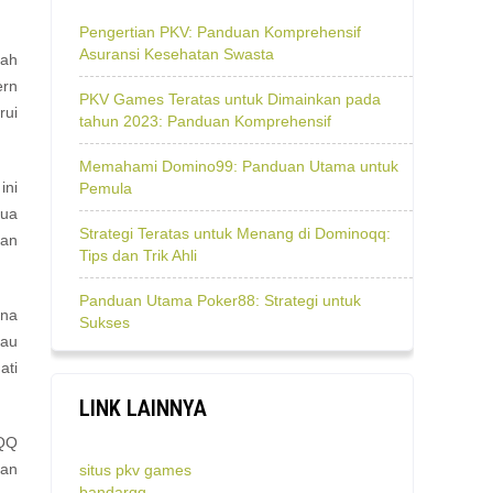
Pengertian PKV: Panduan Komprehensif
Asuransi Kesehatan Swasta
kah
ern
PKV Games Teratas untuk Dimainkan pada
rui
tahun 2023: Panduan Komprehensif
Memahami Domino99: Panduan Utama untuk
ini
Pemula
mua
Strategi Teratas untuk Menang di Dominoqq:
ran
Tips dan Trik Ahli
Panduan Utama Poker88: Strategi untuk
ana
Sukses
tau
ati
LINK LAINNYA
oQQ
gan
situs pkv games
bandarqq