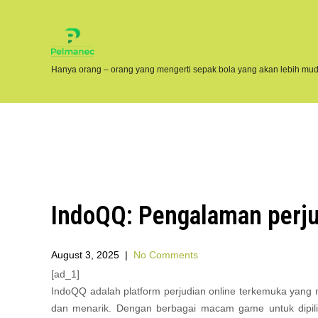
Skip
to
content
Hanya orang – orang yang mengerti sepak bola yang akan lebih muda
IndoQQ: Pengalaman perjud
August 3, 2025
|
No Comments
[ad_1]
IndoQQ adalah platform perjudian online terkemuka ya
dan menarik. Dengan berbagai macam game untuk dipil