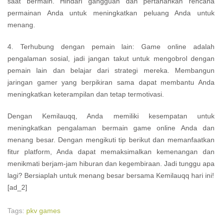
saat bermain. Hindari gangguan dan pertahankan rencana
permainan Anda untuk meningkatkan peluang Anda untuk
menang.
4. Terhubung dengan pemain lain: Game online adalah
pengalaman sosial, jadi jangan takut untuk mengobrol dengan
pemain lain dan belajar dari strategi mereka. Membangun
jaringan gamer yang berpikiran sama dapat membantu Anda
meningkatkan keterampilan dan tetap termotivasi.
Dengan Kemilauqq, Anda memiliki kesempatan untuk
meningkatkan pengalaman bermain game online Anda dan
menang besar. Dengan mengikuti tip berikut dan memanfaatkan
fitur platform, Anda dapat memaksimalkan kemenangan dan
menikmati berjam-jam hiburan dan kegembiraan. Jadi tunggu apa
lagi? Bersiaplah untuk menang besar bersama Kemilauqq hari ini!
[ad_2]
Tags:
pkv games