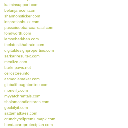
kaiminsupport.com
belanjareceh.com
shannonsticker.com
insprationbuzz.com
passeiodebarcoarraial.com
fondworth.com
iamseharkhan.com
thelatestkhabrain.com
digitaldesignproperties.com
sarkariresultex.com
mealizo.com
barknpaws.net
cellostore.info
asmediamaker.com
globalthoughtonline.com
moneiify.com
myyatchrentals.com
shalomcandlestores.com
geekifyit.com
sattamatkaes.com
crunchyrollpremiumapk.com
hondacareprotectplan.com