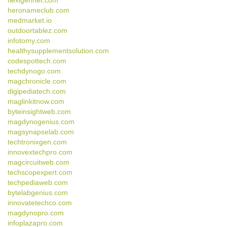
flexigennet.com
heronameclub.com
medmarket.io
outdoortablez.com
infotomy.com
healthysupplementsolution.com
codespottech.com
techdynogo.com
magchronicle.com
digipediatech.com
maglinkitnow.com
byteinsightweb.com
magdynogenius.com
magsynapselab.com
techtronixgen.com
innovextechpro.com
magcircuitweb.com
techscopexpert.com
techpediaweb.com
bytelabgenius.com
innovatetechco.com
magdynopro.com
infoplazapro.com