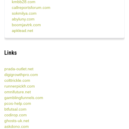
kmbb28.com
callreportsforum.com
sokmilya.com
abyluny.com
boomjavtrk.com
apklead.net
Links
prada-outlet.net
digigrowthpro.com
colttrickle.com
runnerpickfr.com
omnifuture.net
gamblingfunnels.com
pcos-help.com
btfutsal.com
codirop.com
ghosts-uk.net
askdono.com