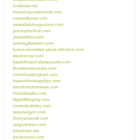
lovabowl.net
homeimprovementit.com
newstribunal.com
newsdailymagazines.com
preceptionhub.com
yeezislides.com
aobongdatotem.com
home-remedies-yeast-infection.com
electroreal.com
bestofmiami-dadecounty.com
ifoodieonyoutube.com
mineshoppingcart.com
topworkoutsupplies.com
mouthshutreviews.com
hirzadesalta.com
digitallifeopoly.com
casinobubbles.com
seputargym.com
impiyanamall.com
optguardian.com
totostreet.net
davilcasino.com