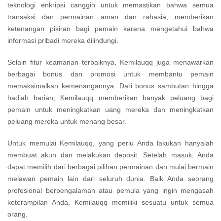
teknologi enkripsi canggih untuk memastikan bahwa semua
transaksi dan permainan aman dan rahasia, memberikan
ketenangan pikiran bagi pemain karena mengetahui bahwa
informasi pribadi mereka dilindungi.
Selain fitur keamanan terbaiknya, Kemilauqq juga menawarkan
berbagai bonus dan promosi untuk membantu pemain
memaksimalkan kemenangannya. Dari bonus sambutan hingga
hadiah harian, Kemilauqq memberikan banyak peluang bagi
pemain untuk meningkatkan uang mereka dan meningkatkan
peluang mereka untuk menang besar.
Untuk memulai Kemilauqq, yang perlu Anda lakukan hanyalah
membuat akun dan melakukan deposit. Setelah masuk, Anda
dapat memilih dari berbagai pilihan permainan dan mulai bermain
melawan pemain lain dari seluruh dunia. Baik Anda seorang
profesional berpengalaman atau pemula yang ingin mengasah
keterampilan Anda, Kemilauqq memiliki sesuatu untuk semua
orang.