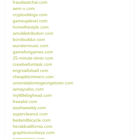
fraudwatchai.com
aem-x.com
cryptooblogs.com
gameuplevel.com
homethestyle.com
amuldistribution.com
borobuddur.com
wundermusic.com
gamefungames.com
25-minute-timer.com
creativefuntask.com
engrsaifulsaif.com
cheapbtcminers.com
unionstationtogeorgetown.com
iamayudoc.com
mylittlebighead.com
freealot.com
asahiweekly.com
supercleanut.com
bedandbicycle.com
heraldcalifornia.com
graphicmonkeys.com
gamepixies.com