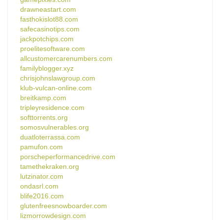
drawneastart.com
fasthokislot88.com
safecasinotips.com
jackpotchips.com
proelitesoftware.com
allcustomercarenumbers.com
familyblogger.xyz
chrisjohnslawgroup.com
klub-vulcan-online.com
breitkamp.com
tripleyresidence.com
softtorrents.org
somosvulnerables.org
duatloterrassa.com
pamufon.com
porscheperformancedrive.com
tamethekraken.org
lutzinator.com
ondasrl.com
blife2016.com
glutenfreesnowboarder.com
lizmorrowdesign.com