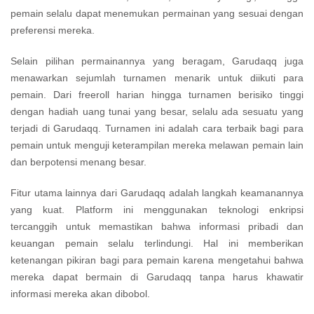
pemain selalu dapat menemukan permainan yang sesuai dengan
preferensi mereka.
Selain pilihan permainannya yang beragam, Garudaqq juga
menawarkan sejumlah turnamen menarik untuk diikuti para
pemain. Dari freeroll harian hingga turnamen berisiko tinggi
dengan hadiah uang tunai yang besar, selalu ada sesuatu yang
terjadi di Garudaqq. Turnamen ini adalah cara terbaik bagi para
pemain untuk menguji keterampilan mereka melawan pemain lain
dan berpotensi menang besar.
Fitur utama lainnya dari Garudaqq adalah langkah keamanannya
yang kuat. Platform ini menggunakan teknologi enkripsi
tercanggih untuk memastikan bahwa informasi pribadi dan
keuangan pemain selalu terlindungi. Hal ini memberikan
ketenangan pikiran bagi para pemain karena mengetahui bahwa
mereka dapat bermain di Garudaqq tanpa harus khawatir
informasi mereka akan dibobol.