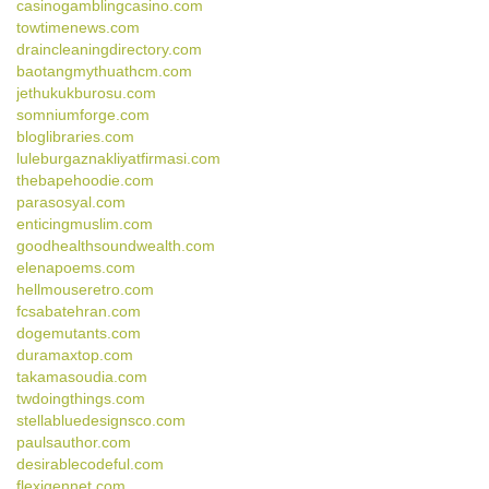
casinogamblingcasino.com
towtimenews.com
draincleaningdirectory.com
baotangmythuathcm.com
jethukukburosu.com
somniumforge.com
bloglibraries.com
luleburgaznakliyatfirmasi.com
thebapehoodie.com
parasosyal.com
enticingmuslim.com
goodhealthsoundwealth.com
elenapoems.com
hellmouseretro.com
fcsabatehran.com
dogemutants.com
duramaxtop.com
takamasoudia.com
twdoingthings.com
stellabluedesignsco.com
paulsauthor.com
desirablecodeful.com
flexigennet.com