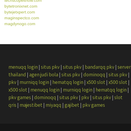
techscopeitnow.com
bytetronixnet.com
bytejetxpert.com
maginspectco.com
magdynogo.com
menuqq login
|
situs pkv
|
situs pkv
|
bandarqq pkv
|
server
thailand
|
agen judi bola
|
situs pkv
|
dominoqq
|
situs pkv
|
pkv
|
murniqq login
|
hematqq login
|
x500 slot
|
x500 slot
|
x500 slot
|
menuqq login
|
murniqq login
|
hematqq login
|
pkv games
|
dominoqq
|
situs pkv
|
pkv
|
situs pkv
|
slot
qris
|
majestibet
|
miyaqq
|
gajibet
|
pkv games