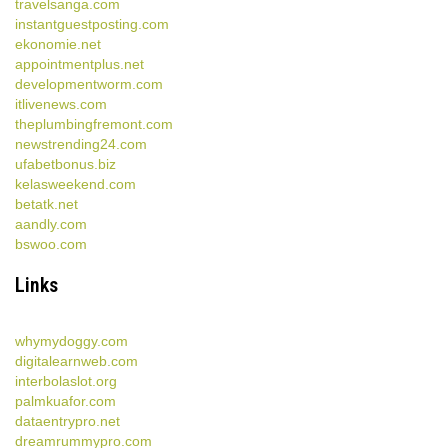
travelsanga.com
instantguestposting.com
ekonomie.net
appointmentplus.net
developmentworm.com
itlivenews.com
theplumbingfremont.com
newstrending24.com
ufabetbonus.biz
kelasweekend.com
betatk.net
aandly.com
bswoo.com
Links
whymydoggy.com
digitalearnweb.com
interbolaslot.org
palmkuafor.com
dataentrypro.net
dreamrummypro.com