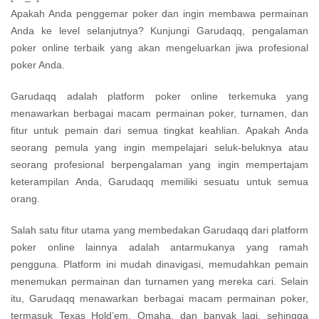
Apakah Anda penggemar poker dan ingin membawa permainan
Anda ke level selanjutnya? Kunjungi Garudaqq, pengalaman
poker online terbaik yang akan mengeluarkan jiwa profesional
poker Anda.
Garudaqq adalah platform poker online terkemuka yang
menawarkan berbagai macam permainan poker, turnamen, dan
fitur untuk pemain dari semua tingkat keahlian. Apakah Anda
seorang pemula yang ingin mempelajari seluk-beluknya atau
seorang profesional berpengalaman yang ingin mempertajam
keterampilan Anda, Garudaqq memiliki sesuatu untuk semua
orang.
Salah satu fitur utama yang membedakan Garudaqq dari platform
poker online lainnya adalah antarmukanya yang ramah
pengguna. Platform ini mudah dinavigasi, memudahkan pemain
menemukan permainan dan turnamen yang mereka cari. Selain
itu, Garudaqq menawarkan berbagai macam permainan poker,
termasuk Texas Hold’em, Omaha, dan banyak lagi, sehingga