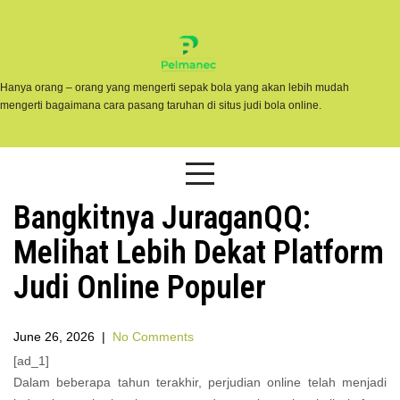
Skip
to
content
Hanya orang – orang yang mengerti sepak bola yang akan lebih mudah
mengerti bagaimana cara pasang taruhan di situs judi bola online.
Bangkitnya JuraganQQ:
Melihat Lebih Dekat Platform
Judi Online Populer
June 26, 2026
|
No Comments
[ad_1]
Dalam beberapa tahun terakhir, perjudian online telah menjadi