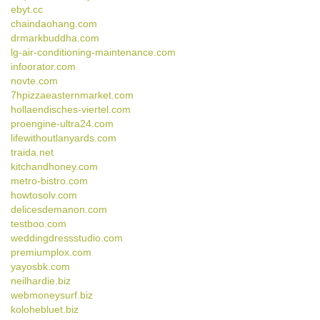
ebyt.cc
chaindaohang.com
drmarkbuddha.com
lg-air-conditioning-maintenance.com
infoorator.com
novte.com
7hpizzaeasternmarket.com
hollaendisches-viertel.com
proengine-ultra24.com
lifewithoutlanyards.com
traida.net
kitchandhoney.com
metro-bistro.com
howtosolv.com
delicesdemanon.com
testboo.com
weddingdressstudio.com
premiumplox.com
yayosbk.com
neilhardie.biz
webmoneysurf.biz
kolohebluet.biz