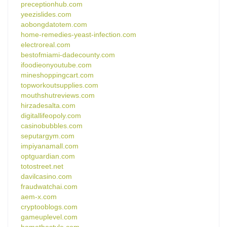
preceptionhub.com
yeezislides.com
aobongdatotem.com
home-remedies-yeast-infection.com
electroreal.com
bestofmiami-dadecounty.com
ifoodieonyoutube.com
mineshoppingcart.com
topworkoutsupplies.com
mouthshutreviews.com
hirzadesalta.com
digitallifeopoly.com
casinobubbles.com
seputargym.com
impiyanamall.com
optguardian.com
totostreet.net
davilcasino.com
fraudwatchai.com
aem-x.com
cryptooblogs.com
gameuplevel.com