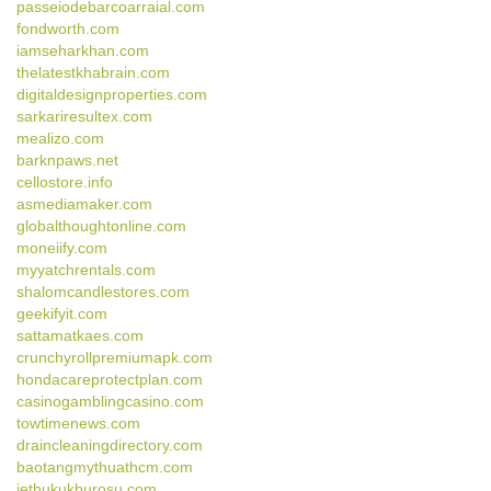
passeiodebarcoarraial.com
fondworth.com
iamseharkhan.com
thelatestkhabrain.com
digitaldesignproperties.com
sarkariresultex.com
mealizo.com
barknpaws.net
cellostore.info
asmediamaker.com
globalthoughtonline.com
moneiify.com
myyatchrentals.com
shalomcandlestores.com
geekifyit.com
sattamatkaes.com
crunchyrollpremiumapk.com
hondacareprotectplan.com
casinogamblingcasino.com
towtimenews.com
draincleaningdirectory.com
baotangmythuathcm.com
jethukukburosu.com