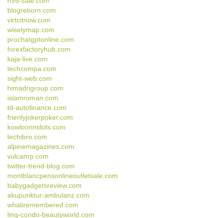
n95-sale.com
blogreborn.com
virtcitnow.com
wiselymap.com
prochatgptonline.com
forexfactoryhub.com
kaja-live.com
techcompa.com
sight-web.com
himadrigroup.com
islamroman.com
td-autofinance.com
frienlyjokerpoker.com
kowloonnslots.com
techibro.com
alpinemagazines.com
vulcanrp.com
twitter-trend-blog.com
montblancpensonlineoutletsale.com
babygadgetsreview.com
akupunktur-ambulanz.com
whatiremembered.com
linq-condo-beautyworld.com