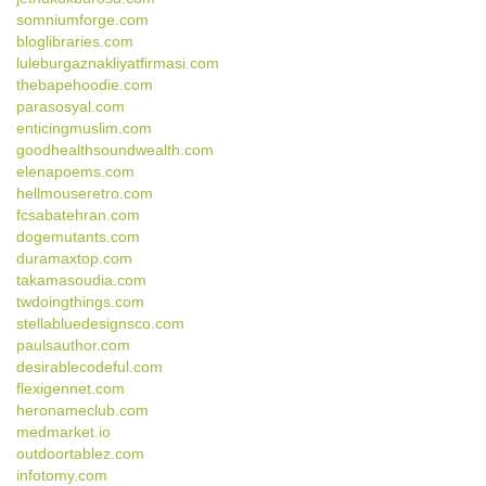
somniumforge.com
bloglibraries.com
luleburgaznakliyatfirmasi.com
thebapehoodie.com
parasosyal.com
enticingmuslim.com
goodhealthsoundwealth.com
elenapoems.com
hellmouseretro.com
fcsabatehran.com
dogemutants.com
duramaxtop.com
takamasoudia.com
twdoingthings.com
stellabluedesignsco.com
paulsauthor.com
desirablecodeful.com
flexigennet.com
heronameclub.com
medmarket.io
outdoortablez.com
infotomy.com