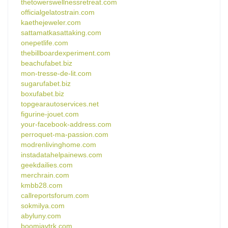
thetowerswellnessretreat.com
officialgelatostrain.com
kaethejeweler.com
sattamatkasattaking.com
onepetlife.com
thebillboardexperiment.com
beachufabet.biz
mon-tresse-de-lit.com
sugarufabet.biz
boxufabet.biz
topgearautoservices.net
figurine-jouet.com
your-facebook-address.com
perroquet-ma-passion.com
modrenlivinghome.com
instadatahelpainews.com
geekdailies.com
merchrain.com
kmbb28.com
callreportsforum.com
sokmilya.com
abyluny.com
boomjavtrk.com