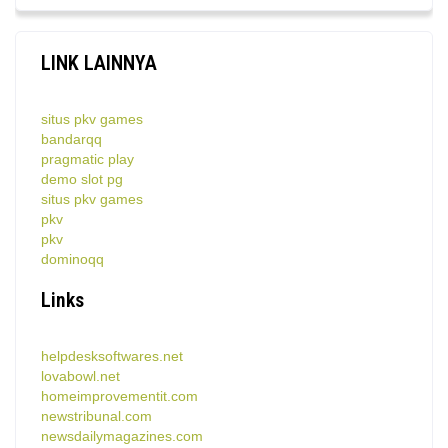
LINK LAINNYA
situs pkv games
bandarqq
pragmatic play
demo slot pg
situs pkv games
pkv
pkv
dominoqq
Links
helpdesksoftwares.net
lovabowl.net
homeimprovementit.com
newstribunal.com
newsdailymagazines.com