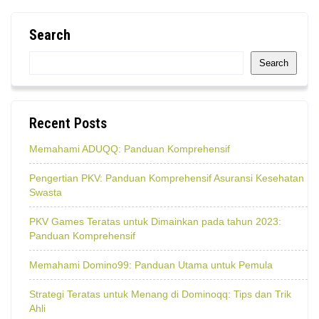
Search
Search
Recent Posts
Memahami ADUQQ: Panduan Komprehensif
Pengertian PKV: Panduan Komprehensif Asuransi Kesehatan
Swasta
PKV Games Teratas untuk Dimainkan pada tahun 2023:
Panduan Komprehensif
Memahami Domino99: Panduan Utama untuk Pemula
Strategi Teratas untuk Menang di Dominoqq: Tips dan Trik
Ahli