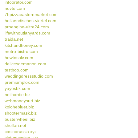
infoorator.com
novte.com
7hpizzaeasternmarket.com
hollaendisches-viertel.com
proengine-ultra24.com
lifewithoutlanyards.com
traida.net
kitchandhoney.com
metro-bistro.com
howtosolv.com
delicesdemanon.com
testboo.com
weddingdressstudio.com
premiumplox.com
yayosbk.com
neilhardie.biz
webmoneysurf.biz
kolohebluet.biz
shootermask.biz
busterwheel.biz
shelfari.net
casinorussia.xyz
slotumcasino.xyz