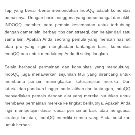
Tapi yang benar -benar membedakan IndoQQ adalah komunitas
pemainnya. Dengan basis pengguna yang bersemangat dan aktif,
INDOQQ memberi para pemain kesempatan untuk terhubung
dengan gamer lain, berbagi tips dan strategi, dan belajar dari satu
sama lain. Apakah Anda seorang pemula yang mencari nasihat
atau pro yang ingin menghadapi tantangan baru, komunitas
IndoQQ ada untuk mendukung Anda di setiap langkah.
Selain berbagai permainan dan komunitas yang mendukung,
IndoQQ juga menawarkan sejumlah fitur yang dirancang untuk
membantu pemain meningkatkan keterampilan mereka. Dari
tutorial dan panduan hingga mode latihan dan tantangan, IndoQQ
menyediakan pemain dengan alat yang mereka butuhkan untuk
membawa permainan mereka ke tingkat berikutnya. Apakah Anda
ingin mempelajari dasar -dasar permainan baru atau menguasai
strategi lanjutan, IndoQQ memiliki semua yang Anda butuhkan
untuk berhasil.