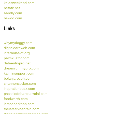
kelasweekend.com
betatk.net
aandly.com
bswoo.com
Links
whymydoggy.com
digitalearnweb.com
interbolaslot.org
palmkuafor.com
dataentrypro.net
dreamrummypro.com
kaiminsupport.com
belanjareceh.com
shannonsticker.com
insprationbuzz.com
passeiodebarcoarraial.com
fondworth.com
iamseharkhan.com
thelatestkhabrain.com