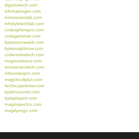
digizinetech.com
infomatrixgen.com
innovexarolab.com
infobytetechlab.com
codespherepro.com
codegenixnet.com
bytesourceweb.com
byteinsightnow.com
coderevivetech.com
magrevolveco.com
innovexarotech.com
infovortexpro.com
magcircuitplus.com
techscopeitnow.com
bytetronixnet.com
bytejetxpert.com
maginspectco.com
magdynogo.com