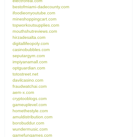
electroreal.com
bestofmiami-dadecounty.com
ifoodieonyoutube.com
mineshoppingcart.com
topworkoutsupplies.com
mouthshutreviews.com
hirzadesalta.com
digitallifeopoly.com
casinobubbles.com
seputargym.com
impiyanamall.com
optguardian.com
totostreet.net
davilcasino.com
fraudwatchai.com
aem-x.com
cryptooblogs.com
gameuplevel.com
homethestyle.com
amuldistribution.com
borobuddur.com
wundermusic.com
gamefungames.com